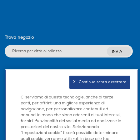
Trova negozio
INVIA
Seguici sui social
X   Continua senza accettare
Ci serviamo di queste tecnologie, anche di terze
parti, per offrirti una migliore esperienza di
Scarica la nostra app
navigazione, per personalizzare contenuti ed
annunci in modo che siano aderenti ai tuoi interessi,
fornirti funzionalità dei social media ed analizzare le
prestazioni del nostro sito. Selezionando
“Impostazioni cookie” ti sarà possibile determinare
quali cookie verranno utilizzati in base alle tue