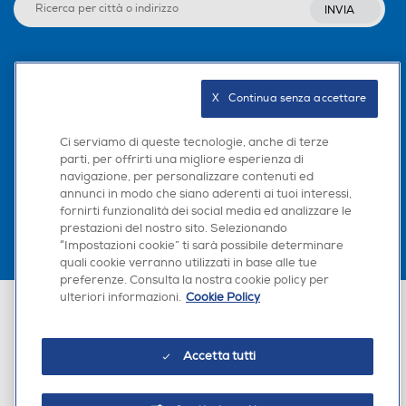
INVIA
Seguici sui social
X   Continua senza accettare
Ci serviamo di queste tecnologie, anche di terze
parti, per offrirti una migliore esperienza di
Scarica la nostra app
navigazione, per personalizzare contenuti ed
annunci in modo che siano aderenti ai tuoi interessi,
fornirti funzionalità dei social media ed analizzare le
prestazioni del nostro sito. Selezionando
“Impostazioni cookie” ti sarà possibile determinare
quali cookie verranno utilizzati in base alle tue
preferenze. Consulta la nostra cookie policy per
ulteriori informazioni.
Cookie Policy
Euronics Italia SpA. Sede legale Via Montefeltro, 6/a 20156 Milano
Partita Iva, Codice Fiscale e iscrizione CCIAA Milano Monza Brianza Lodi
n. 13337170156. Codice intermediario SDI: HHBD9AK. Vendite soggette
agli Artt. 45 e ss del Codice del Consumo in tema di Diritti dei
Accetta tutti
Consumatori.