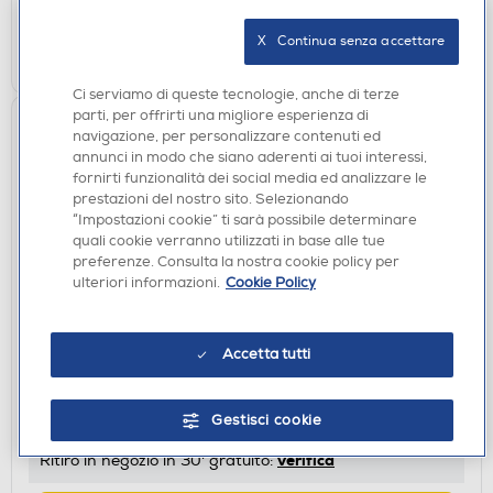
X   Continua senza accettare
AGGIUNGI
Ci serviamo di queste tecnologie, anche di terze
parti, per offrirti una migliore esperienza di
navigazione, per personalizzare contenuti ed
annunci in modo che siano aderenti ai tuoi interessi,
fornirti funzionalità dei social media ed analizzare le
prestazioni del nostro sito. Selezionando
“Impostazioni cookie” ti sarà possibile determinare
quali cookie verranno utilizzati in base alle tue
preferenze. Consulta la nostra cookie policy per
ulteriori informazioni.
Cookie Policy
CASSE BLUETOOOTH
SBS - Speaker wireless a forma di pallina natalizia-
Argento
Accetta tutti
€ 19,90
Gestisci cookie
disponibile
Acquisto online:
verifica
Ritiro in negozio in 30' gratuito: