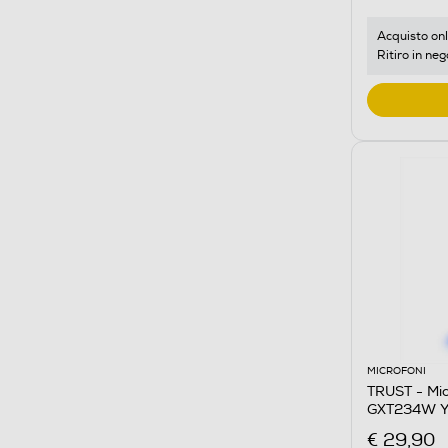
Acquisto onl
Ritiro in neg
MICROFONI
TRUST - Mi
GXT234W Y
€ 29,90