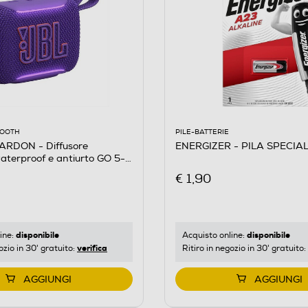
PILE-BATTERIE
OOOTH
ENERGIZER - PILA SPECIAL
RDON - Diffusore
terproof e antiurto GO 5-
E
€ 1,90
disponibile
disponibile
Acquisto online:
ine:
verifica
Ritiro in negozio in 30' gratuito:
ozio in 30' gratuito:
AGGIUNGI
AGGIUNGI