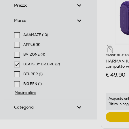
Prezzo
Marca
AAAMAZE (10)
Filtra per Marca: AAAMAZE
APPLE (8)
Filtra per Marca: APPLE
BATZONE (4)
CASSE BLUET
Filtra per Marca: BATZONE
HARMAN KA
BEATS BY DR.DRE (2)
compatto wa
selected Filtro applicato per Marca: BEATS BY DR.DR
Viola
€ 49,90
BEURER (1)
Filtra per Marca: BEURER
BIG BEN (1)
Filtra per Marca: BIG BEN
Mostra altro
Acquisto onl
Ritiro in neg
Categoria