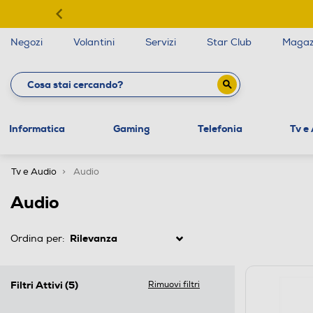
Negozi
Volantini
Servizi
Star Club
Magaz
Informatica
Gaming
Telefonia
Tv e
Tv e Audio
Audio
Audio
Ordina per:
Filtri Attivi
(5)
Rimuovi filtri