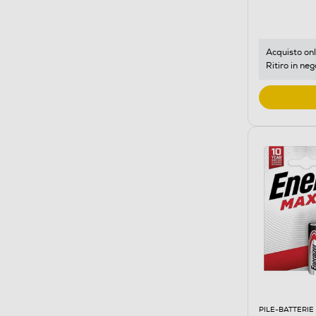
Acquisto onl
Ritiro in neg
PILE-BATTERIE