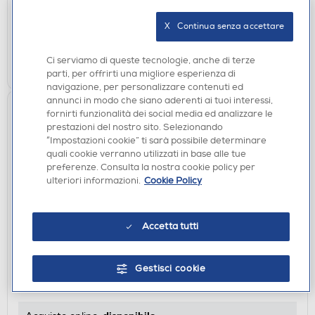
disponibile
Acquisto online:
X   Continua senza accettare
verifica
Ritiro in negozio in 30' gratuito:
Ci serviamo di queste tecnologie, anche di terze
AGGIUNGI
parti, per offrirti una migliore esperienza di
navigazione, per personalizzare contenuti ed
annunci in modo che siano aderenti ai tuoi interessi,
fornirti funzionalità dei social media ed analizzare le
prestazioni del nostro sito. Selezionando
“Impostazioni cookie” ti sarà possibile determinare
quali cookie verranno utilizzati in base alle tue
preferenze. Consulta la nostra cookie policy per
ulteriori informazioni.
Cookie Policy
Accetta tutti
CASSE BLUETOOOTH
CELLULARLINE - Speaker BTSPKMSMINI2G-Verde
Gestisci cookie
€ 9,90