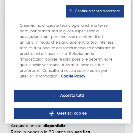
X   Continua senza accettare
AGGIUNGI
Ci serviamo di queste tecnologie, anche di terze
parti, per offrirti una migliore esperienza di
navigazione, per personalizzare contenuti ed
annunci in modo che siano aderenti ai tuoi interessi,
fornirti funzionalità dei social media ed analizzare le
prestazioni del nostro sito. Selezionando
“Impostazioni cookie” ti sarà possibile determinare
quali cookie verranno utilizzati in base alle tue
preferenze. Consulta la nostra cookie policy per
ulteriori informazioni.
Cookie Policy
CASSE BLUETOOOTH
Accetta tutti
CELLULARLINE - Speaker Bluetooth KARAOKE
BTSPKMSKARAOKEK
€ 37,99
Gestisci cookie
disponibile
Acquisto online:
verifica
Ritiro in negozio in 30' gratuito: