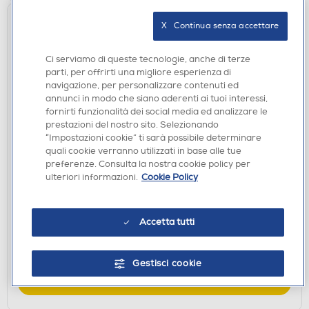
X   Continua senza accettare
Ci serviamo di queste tecnologie, anche di terze
parti, per offrirti una migliore esperienza di
navigazione, per personalizzare contenuti ed
annunci in modo che siano aderenti ai tuoi interessi,
fornirti funzionalità dei social media ed analizzare le
prestazioni del nostro sito. Selezionando
“Impostazioni cookie” ti sarà possibile determinare
quali cookie verranno utilizzati in base alle tue
CASSE BLUETOOOTH
preferenze. Consulta la nostra cookie policy per
CELLULARLINE - Speaker BTSPKMSHYPE10K-
ulteriori informazioni.
Cookie Policy
Nero
€ 36,90
Accetta tutti
disponibile
Acquisto online:
verifica
Ritiro in negozio in 30' gratuito:
Gestisci cookie
AGGIUNGI