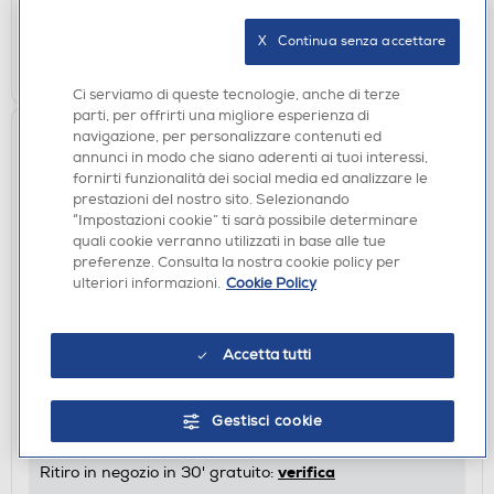
verifica
Ritiro in negozio in 30' gratuito:
X   Continua senza accettare
AGGIUNGI
Ci serviamo di queste tecnologie, anche di terze
parti, per offrirti una migliore esperienza di
navigazione, per personalizzare contenuti ed
annunci in modo che siano aderenti ai tuoi interessi,
fornirti funzionalità dei social media ed analizzare le
prestazioni del nostro sito. Selezionando
“Impostazioni cookie” ti sarà possibile determinare
quali cookie verranno utilizzati in base alle tue
preferenze. Consulta la nostra cookie policy per
ulteriori informazioni.
Cookie Policy
CASSE BLUETOOOTH
HARMAN KARDON - Speaker GO ESSENTIAL 2-
Accetta tutti
Rosso
€ 34,90
Gestisci cookie
disponibile
Acquisto online:
verifica
Ritiro in negozio in 30' gratuito: