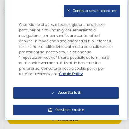
X   Continua senza accettare
Ci serviamo di queste tecnologie, anche di terze
parti, per offrirti una migliore esperienza di
navigazione, per personalizzare contenuti ed
annunci in modo che siano aderenti ai tuoi interessi,
fornirti funzionalità dei social media ed analizzare le
prestazioni del nostro sito. Selezionando
“Impostazioni cookie” ti sarà possibile determinare
quali cookie verranno utilizzati in base alle tue
RADIO PORTATILI
preferenze. Consulta la nostra cookie policy per
XTREME - MINI RADIO DAB+ DB-3-NERO
ulteriori informazioni.
Cookie Policy
€ 47,49
€ 54,90
consigliato
Accetta tutti
disponibile
Acquisto online:
non disponibile
Ritiro in negozio:
Gestisci cookie
AGGIUNGI