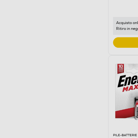
Acquisto onl
Ritiro in neg
PILE-BATTERIE