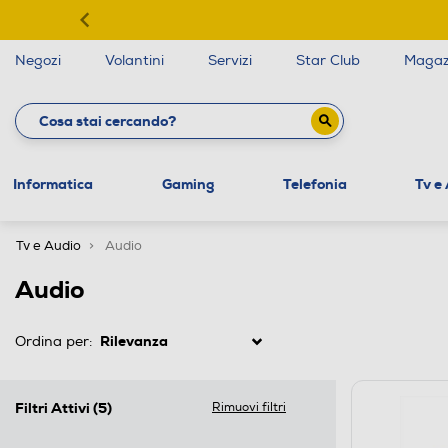
Negozi
Volantini
Servizi
Star Club
Magaz
Informatica
Gaming
Telefonia
Tv e
Tv e Audio
Audio
Audio
Ordina per:
Filtri Attivi
(5)
Rimuovi filtri