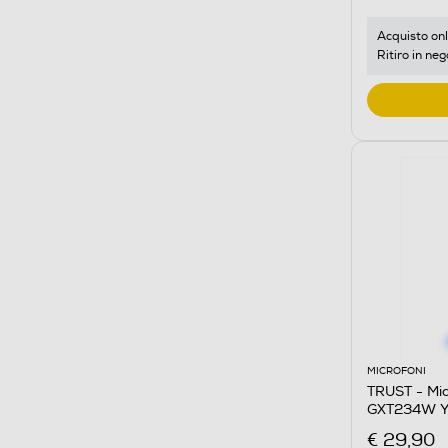
Acquisto onl
Ritiro in neg
MICROFONI
TRUST - Mi
GXT234W Y
€ 29,90