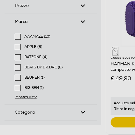
Prezzo
Marca
AAAMAZE (10)
Filtra per Marca: AAAMAZE
APPLE (8)
Filtra per Marca: APPLE
BATZONE (4)
CASSE BLUET
Filtra per Marca: BATZONE
HARMAN KA
BEATS BY DR.DRE (2)
compatto wa
Filtra per Marca: BEATS BY DR.DRE
Viola
€ 49,90
BEURER (1)
Filtra per Marca: BEURER
BIG BEN (1)
Filtra per Marca: BIG BEN
Mostra altro
Acquisto onl
Ritiro in neg
Categoria