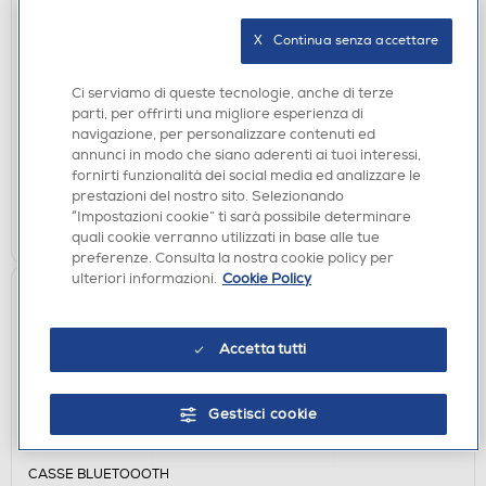
PILE-BATTERIE
X   Continua senza accettare
INTENSO - BATTERIE ENERGY ECO AAA HR03
850MAH-VERDE/GIALLO
Ci serviamo di queste tecnologie, anche di terze
€ 7,49
parti, per offrirti una migliore esperienza di
navigazione, per personalizzare contenuti ed
disponibile
Acquisto online:
annunci in modo che siano aderenti ai tuoi interessi,
non disponibile
Ritiro in negozio:
fornirti funzionalità dei social media ed analizzare le
prestazioni del nostro sito. Selezionando
“Impostazioni cookie” ti sarà possibile determinare
AGGIUNGI
quali cookie verranno utilizzati in base alle tue
preferenze. Consulta la nostra cookie policy per
ulteriori informazioni.
Cookie Policy
Accetta tutti
Gestisci cookie
CASSE BLUETOOOTH