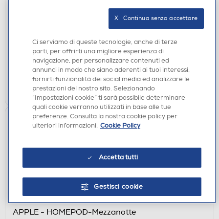
MICROFONI
X   Continua senza accettare
MEDIACOM - IATMDMMIC020-Nero
DISPONIBILE SOLO IN NEGOZIO
Ci serviamo di queste tecnologie, anche di terze
parti, per offrirti una migliore esperienza di
non disponibile
Acquisto online:
navigazione, per personalizzare contenuti ed
verifica
Ritiro in negozio in 30' gratuito:
annunci in modo che siano aderenti ai tuoi interessi,
fornirti funzionalità dei social media ed analizzare le
CERCA NEGOZIO
prestazioni del nostro sito. Selezionando
“Impostazioni cookie” ti sarà possibile determinare
quali cookie verranno utilizzati in base alle tue
preferenze. Consulta la nostra cookie policy per
ulteriori informazioni.
Cookie Policy
Accetta tutti
Gestisci cookie
CASSE BLUETOOOTH
APPLE - HOMEPOD-Mezzanotte