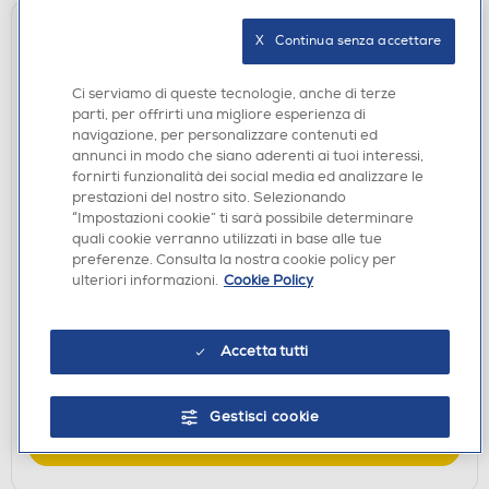
X   Continua senza accettare
Ci serviamo di queste tecnologie, anche di terze
parti, per offrirti una migliore esperienza di
navigazione, per personalizzare contenuti ed
annunci in modo che siano aderenti ai tuoi interessi,
fornirti funzionalità dei social media ed analizzare le
prestazioni del nostro sito. Selezionando
“Impostazioni cookie” ti sarà possibile determinare
quali cookie verranno utilizzati in base alle tue
CASSE BLUETOOOTH
preferenze. Consulta la nostra cookie policy per
PHILIPS - Altoparlante portatile TAMS60Y/00-
ulteriori informazioni.
Cookie Policy
Yellow
€ 199,99
Accetta tutti
disponibile
Acquisto online:
verifica
Ritiro in negozio in 30' gratuito:
Gestisci cookie
AGGIUNGI