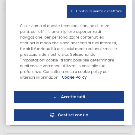
X   Continua senza accettare
Ci serviamo di queste tecnologie, anche di terze
parti, per offrirti una migliore esperienza di
navigazione, per personalizzare contenuti ed
annunci in modo che siano aderenti ai tuoi interessi,
fornirti funzionalità dei social media ed analizzare le
prestazioni del nostro sito. Selezionando
“Impostazioni cookie” ti sarà possibile determinare
OROLOGI - SVEGLIE
quali cookie verranno utilizzati in base alle tue
preferenze. Consulta la nostra cookie policy per
EUROPA TECHNOLOGY - Sveglia digitale con
ulteriori informazioni.
Cookie Policy
proiezione DV-538 RC-Nero
€ 34,90
Accetta tutti
disponibile
Acquisto online:
verifica
Ritiro in negozio in 30' gratuito:
Gestisci cookie
AGGIUNGI