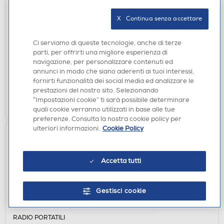
RADIO PORTATILI
PHILIPS - Portable FM/MW radio TAR1509/00-
X   Continua senza accettare
Black
Ci serviamo di queste tecnologie, anche di terze
€ 24,90
parti, per offrirti una migliore esperienza di
navigazione, per personalizzare contenuti ed
disponibile
Acquisto online:
annunci in modo che siano aderenti ai tuoi interessi,
verifica
Ritiro in negozio in 30' gratuito:
fornirti funzionalità dei social media ed analizzare le
prestazioni del nostro sito. Selezionando
“Impostazioni cookie” ti sarà possibile determinare
AGGIUNGI
quali cookie verranno utilizzati in base alle tue
preferenze. Consulta la nostra cookie policy per
ulteriori informazioni.
Cookie Policy
Accetta tutti
Gestisci cookie
RADIO PORTATILI