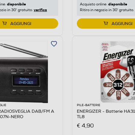
disponibile
disponibile
ine:
Acquisto online:
verifica
ozio in 30' gratuito:
Ritiro in negozio in 30' gratuito:
AGGIUNGI
AGGIUNGI
GLIE
PILE-BATTERIE
RADIOSVEGLIA DAB/FM A
ENERGIZER - Batterie HA31
107N-NERO
TL8
€ 4,90