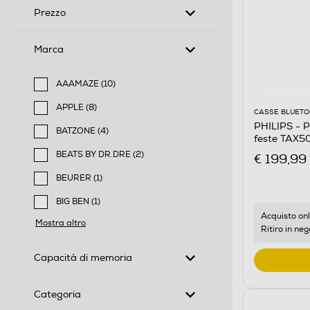
Prezzo
Marca
AAAMAZE (10)
Filtra per Marca: AAAMAZE
APPLE (8)
CASSE BLUET
Filtra per Marca: APPLE
PHILIPS - P
BATZONE (4)
feste TAX5
Filtra per Marca: BATZONE
BEATS BY DR.DRE (2)
€ 199,99
Filtra per Marca: BEATS BY DR.DRE
BEURER (1)
Filtra per Marca: BEURER
BIG BEN (1)
Filtra per Marca: BIG BEN
Acquisto onl
Mostra altro
Ritiro in neg
Capacità di memoria
Categoria