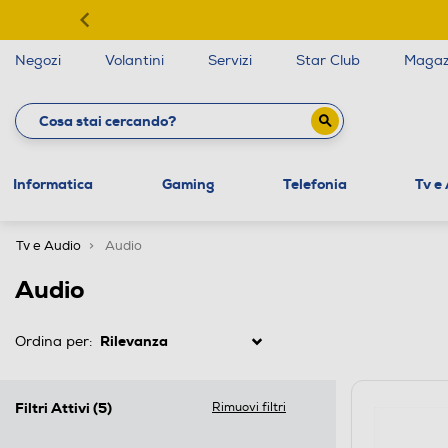
Negozi
Volantini
Servizi
Star Club
Magaz
Informatica
Gaming
Telefonia
Tv e
Tv e Audio
Audio
Audio
Ordina per:
Filtri Attivi
(5)
Rimuovi filtri