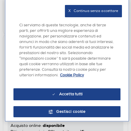
disponibile
Acquisto online:
verifica
Ritiro in negozio in 30' gratuito:
X   Continua senza accettare
AGGIUNGI
Ci serviamo di queste tecnologie, anche di terze
parti, per offrirti una migliore esperienza di
navigazione, per personalizzare contenuti ed
annunci in modo che siano aderenti ai tuoi interessi,
fornirti funzionalità dei social media ed analizzare le
prestazioni del nostro sito. Selezionando
“Impostazioni cookie” ti sarà possibile determinare
quali cookie verranno utilizzati in base alle tue
preferenze. Consulta la nostra cookie policy per
ulteriori informazioni.
Cookie Policy
OROLOGI - SVEGLIE
Accetta tutti
EXPLORE SCIENTIFIC - RDC1005 OROLOGIO
RADIOCONTROLLATO-Black
€ 13,90
Gestisci cookie
disponibile
Acquisto online: