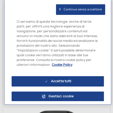
X   Continua senza accettare
Ci serviamo di queste tecnologie, anche di terze
parti, per offrirti una migliore esperienza di
navigazione, per personalizzare contenuti ed
annunci in modo che siano aderenti ai tuoi interessi,
fornirti funzionalità dei social media ed analizzare le
RADIO SVEGLIE
prestazioni del nostro sito. Selezionando
TREVI - RC 80D4 DAB
“Impostazioni cookie” ti sarà possibile determinare
quali cookie verranno utilizzati in base alle tue
€ 42,90
preferenze. Consulta la nostra cookie policy per
ulteriori informazioni.
Cookie Policy
disponibile
Acquisto online:
verifica
Ritiro in negozio in 30' gratuito:
Accetta tutti
AGGIUNGI
Gestisci cookie