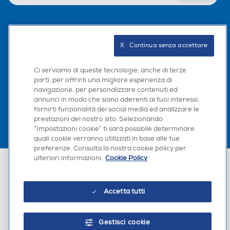
Seguici sui social
X   Continua senza accettare
Ci serviamo di queste tecnologie, anche di terze
parti, per offrirti una migliore esperienza di
Scarica la nostra app
navigazione, per personalizzare contenuti ed
annunci in modo che siano aderenti ai tuoi interessi,
fornirti funzionalità dei social media ed analizzare le
prestazioni del nostro sito. Selezionando
“Impostazioni cookie” ti sarà possibile determinare
quali cookie verranno utilizzati in base alle tue
preferenze. Consulta la nostra cookie policy per
ulteriori informazioni.
Cookie Policy
Euronics Italia SpA. Sede legale Via Montefeltro, 6/a 20156 Milano
Partita Iva, Codice Fiscale e iscrizione CCIAA Milano Monza Brianza Lodi
n. 13337170156. Codice intermediario SDI: HHBD9AK. Vendite soggette
agli Artt. 45 e ss del Codice del Consumo in tema di Diritti dei
Accetta tutti
Consumatori.
Gestisci cookie