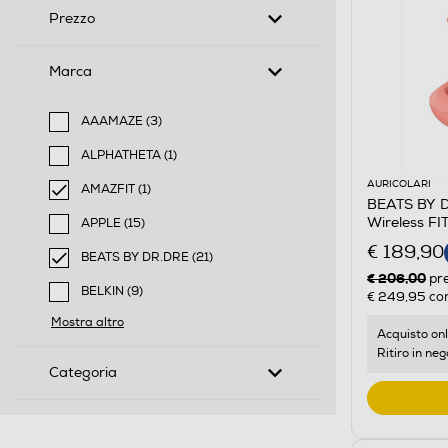
Prezzo
Marca
AAAMAZE (3)
Filtra per Marca: AAAMAZE
ALPHATHETA (1)
Filtra per Marca: ALPHATHETA
AURICOLARI
AMAZFIT (1)
BEATS BY DR
selected Filtro applicato per Marca: AMAZFIT
Wireless F
APPLE (15)
Filtra per Marca: APPLE
€ 189,90
BEATS BY DR.DRE (21)
€ 206,00
selected Filtro applicato per Marca: BEATS BY DR.DR
pr
BELKIN (9)
€ 249,95
con
Filtra per Marca: BELKIN
Mostra altro
Acquisto onl
Ritiro in neg
Categoria