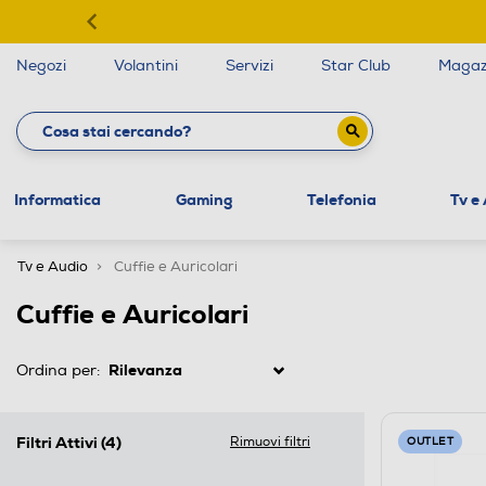
Negozi
Volantini
Servizi
Star Club
Magaz
Informatica
Gaming
Telefonia
Tv e
Tv e Audio
Cuffie e Auricolari
Cuffie e Auricolari
Ordina per:
Filtri Attivi
(4)
Rimuovi filtri
OUTLET