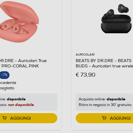
AURICOLARI
.DRE - Auricolari True
BEATS BY DR.DRE - BEATS
IT PRO-CORAL PINK
BUDS - Auricolari true wire
Opaco
€ 73,90
-7%
E
ecedente
sigliato
disponibile
disponibile
ine:
Acquisto online:
non disponibile
ozio:
Ritiro in negozio in 30' gratuito:
AGGIUNGI
AGGIUNGI