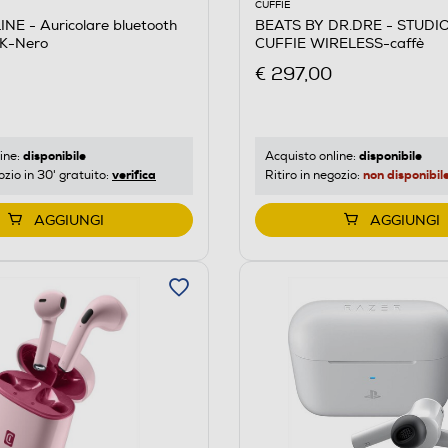
CUFFIE
BEATS BY DR.DRE - STUDI
NE - Auricolare bluetooth
CUFFIE WIRELESS-caffè
K-Nero
€ 297,00
disponibile
disponibile
Acquisto online:
ine:
non disponibil
verifica
Ritiro in negozio:
ozio in 30' gratuito:
AGGIUNGI
AGGIUNGI