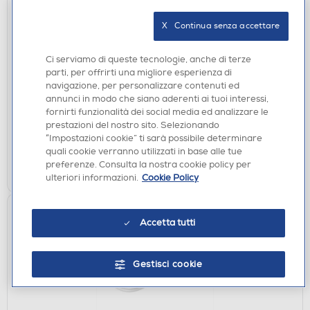
X   Continua senza accettare
AURICOLARI
Ci serviamo di queste tecnologie, anche di terze
CELLY - SLIDE1 - BLUETOOTH EARPHONES-Nero
parti, per offrirti una migliore esperienza di
€ 49,90
navigazione, per personalizzare contenuti ed
annunci in modo che siano aderenti ai tuoi interessi,
fornirti funzionalità dei social media ed analizzare le
disponibile
Acquisto online:
prestazioni del nostro sito. Selezionando
verifica
Ritiro in negozio in 30' gratuito:
“Impostazioni cookie” ti sarà possibile determinare
quali cookie verranno utilizzati in base alle tue
AGGIUNGI
preferenze. Consulta la nostra cookie policy per
ulteriori informazioni.
Cookie Policy
Accetta tutti
Gestisci cookie