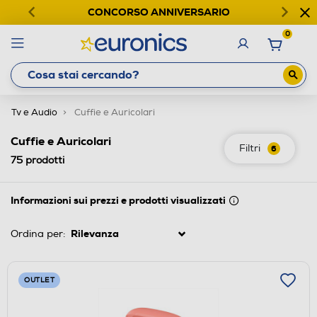
CONCORSO ANNIVERSARIO
0
Tv e Audio
Cuffie e Auricolari
Cuffie e Auricolari
Filtri
6
75
prodotti
Informazioni sui prezzi e prodotti visualizzati
Ordina per:
OUTLET