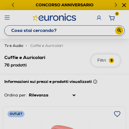
CONCORSO ANNIVERSARIO
0
Tv e Audio
Cuffie e Auricolari
Cuffie e Auricolari
Filtri
5
76
prodotti
Informazioni sui prezzi e prodotti visualizzati
Ordina per:
OUTLET