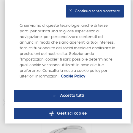
X   Continua senza accettare
Ci serviamo di queste tecnologie, anche di terze
parti, per offrirti una migliore esperienza di
navigazione, per personalizzare contenuti ed
AURICOLARI
annunci in modo che siano aderenti ai tuoi interessi,
CELLY - SLIDE1 - BLUETOOTH EARPHONES-Nero
fornirti funzionalità dei social media ed analizzare le
prestazioni del nostro sito. Selezionando
€ 49,90
“Impostazioni cookie” ti sarà possibile determinare
quali cookie verranno utilizzati in base alle tue
disponibile
Acquisto online:
preferenze. Consulta la nostra cookie policy per
verifica
ulteriori informazioni.
Cookie Policy
Ritiro in negozio in 30' gratuito:
AGGIUNGI
Accetta tutti
Gestisci cookie