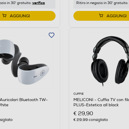
verifica
ozio in 30' gratuito:
Ritiro in negozio in 30' gratuito:
AGGIUNGI
AGGIUNGI
CUFFIE
uricolari Bluetooth TW-
MELICONI - Cuffia TV con fi
hite
PLUS-Estetica all black
€ 29,90
igliato
€ 29,99
consigliato