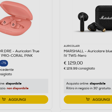
AURICOLARI
.DRE - Auricolari True
MARSHALL - Auricolare blue
IT PRO-CORAL PINK
IV TWS-Nero
€ 129,00
-7%
€ 129,99
consigliato
E
ecedente
sigliato
disponibile
disponibile
ine:
Acquisto online:
non disponibile
ozio:
Ritiro in negozio in 30' gratuito:
AGGIUNGI
AGGIUNGI