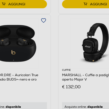
AGGIUNGI
AGGIUNGI
CUFFIE
.DRE - Auricolari True
MARSHALL - Cuffie a padigl
udio BUDS+-nero e oro
aperto Major V
€ 132,00
disponibile
disponibile
ine:
Acquisto online: