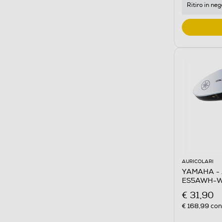
Ritiro in neg
AURICOLARI
YAMAHA - A
ES5AWH-W
€ 31,90
€ 168,99
cons