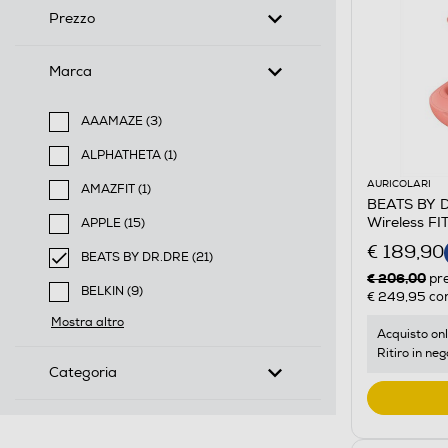
Prezzo
Marca
AAAMAZE (3)
Filtra per Marca: AAAMAZE
ALPHATHETA (1)
Filtra per Marca: ALPHATHETA
AURICOLARI
AMAZFIT (1)
BEATS BY DR
Filtra per Marca: AMAZFIT
Wireless F
APPLE (15)
Filtra per Marca: APPLE
€ 189,90
BEATS BY DR.DRE (21)
€ 206,00
selected Filtro applicato per Marca: BEATS BY DR.DR
pr
BELKIN (9)
€ 249,95
con
Filtra per Marca: BELKIN
Mostra altro
Acquisto onl
Ritiro in neg
Categoria