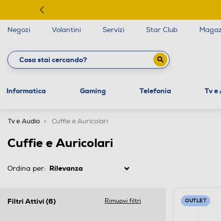
Negozi
Volantini
Servizi
Star Club
Magaz
Informatica
Gaming
Telefonia
Tv e
Tv e Audio
Cuffie e Auricolari
Cuffie e Auricolari
Ordina per:
Filtri Attivi
(6)
Rimuovi filtri
OUTLET