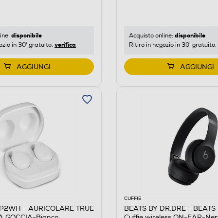
disponibile
disponibile
ine:
Acquisto online:
verifica
ozio in 30' gratuito:
Ritiro in negozio in 30' gratuito:
AGGIUNGI
AGGIUNGI
CUFFIE
LIP2WH - AURICOLARE TRUE
BEATS BY DR.DRE - BEATS
A GOCCIA-Bianco
Cuffie wireless ON-EAR-Ne