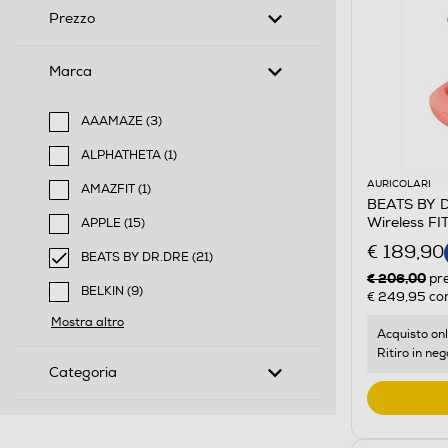
Prezzo
Marca
AAAMAZE (3)
Filtra per Marca: AAAMAZE
ALPHATHETA (1)
Filtra per Marca: ALPHATHETA
AURICOLARI
AMAZFIT (1)
BEATS BY DR
Filtra per Marca: AMAZFIT
Wireless F
APPLE (15)
Filtra per Marca: APPLE
€ 189,90
BEATS BY DR.DRE (21)
€ 206,00
selected Filtro applicato per Marca: BEATS BY DR.DR
pr
BELKIN (9)
€ 249,95
con
Filtra per Marca: BELKIN
Mostra altro
Acquisto onl
Ritiro in neg
Categoria