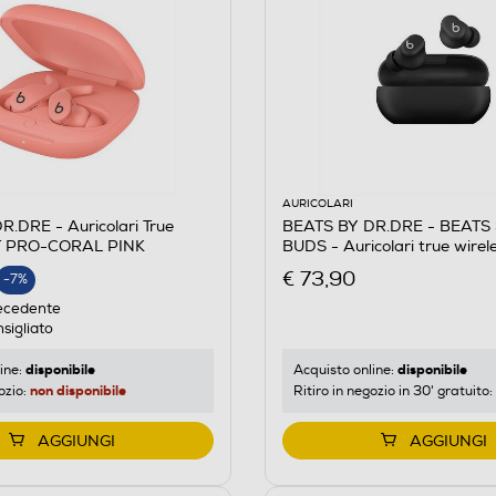
AURICOLARI
.DRE - Auricolari True
BEATS BY DR.DRE - BEATS
IT PRO-CORAL PINK
BUDS - Auricolari true wire
Opaco
€ 73,90
-7%
E
ecedente
sigliato
disponibile
disponibile
ine:
Acquisto online:
non disponibile
ozio:
Ritiro in negozio in 30' gratuito:
AGGIUNGI
AGGIUNGI