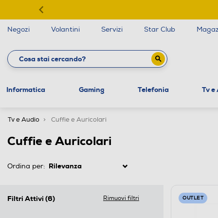
Negozi
Volantini
Servizi
Star Club
Magaz
Informatica
Gaming
Telefonia
Tv e
Tv e Audio
Cuffie e Auricolari
Cuffie e Auricolari
Ordina per:
Filtri Attivi
(6)
Rimuovi filtri
OUTLET