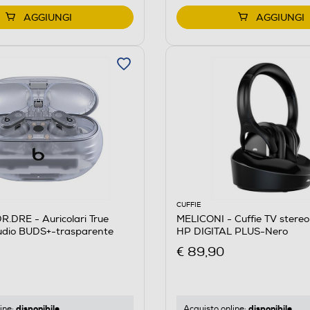
AGGIUNGI
AGGIUNGI
CUFFIE
.DRE - Auricolari True
MELICONI - Cuffie TV stereo
tudio BUDS+-trasparente
HP DIGITAL PLUS-Nero
€ 89,90
disponibile
disponibile
ine:
Acquisto online: