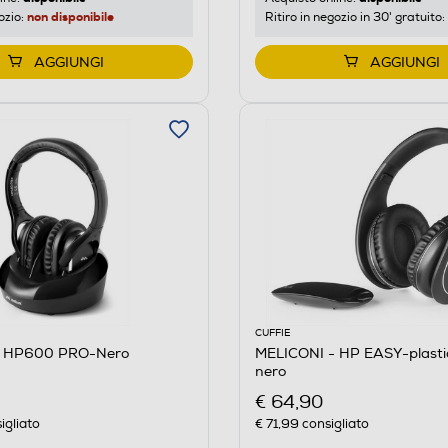
non disponibile
ozio:
Ritiro in negozio in 30' gratuito:
AGGIUNGI
AGGIUNGI
CUFFIE
- HP600 PRO-Nero
MELICONI - HP EASY-plastic
nero
€ 64,90
igliato
€ 71,99
consigliato