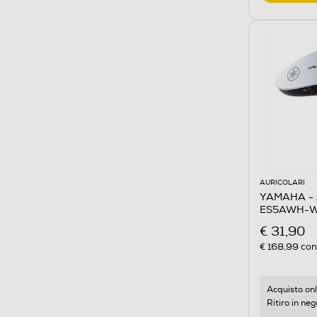
AURICOLARI
YAMAHA - A
ES5AWH-W
€ 31,90
€ 168,99
cons
Acquisto onl
Ritiro in neg