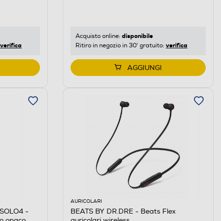
disponibile
Acquisto online:
verifica
verifica
Ritiro in negozio in 30' gratuito:
AGGIUNGI
AURICOLARI
 SOLO4 -
BEATS BY DR.DRE - Beats Flex
ro opaco
auricolari wireless