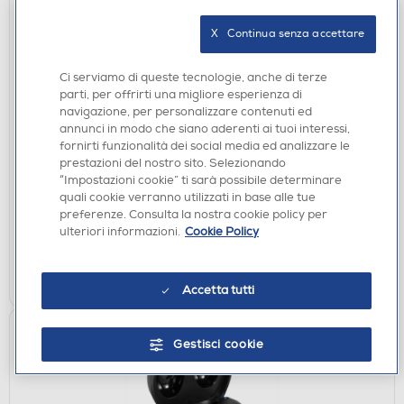
X   Continua senza accettare
Ci serviamo di queste tecnologie, anche di terze
parti, per offrirti una migliore esperienza di
AURICOLARI
navigazione, per personalizzare contenuti ed
CELLY - CLEARWH - AURICOLARI TRUE
annunci in modo che siano aderenti ai tuoi interessi,
WIRELESS-Bianco
fornirti funzionalità dei social media ed analizzare le
prestazioni del nostro sito. Selezionando
€ 49,90
“Impostazioni cookie” ti sarà possibile determinare
quali cookie verranno utilizzati in base alle tue
disponibile
Acquisto online:
preferenze. Consulta la nostra cookie policy per
verifica
Ritiro in negozio in 30' gratuito:
ulteriori informazioni.
Cookie Policy
AGGIUNGI
Accetta tutti
Gestisci cookie