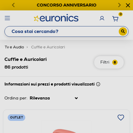
CONCORSO ANNIVERSARIO
0
Tv e Audio
Cuffie e Auricolari
Cuffie e Auricolari
Filtri
6
86
prodotti
Informazioni sui prezzi e prodotti visualizzati
Ordina per:
OUTLET