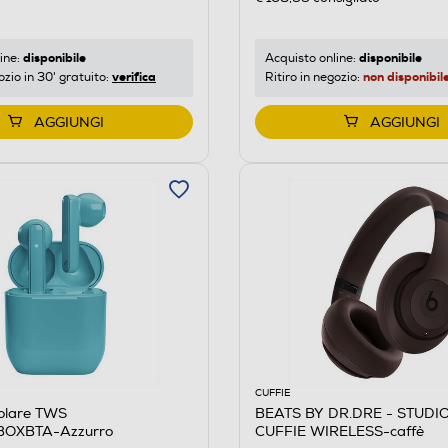
disponibile
disponibile
Acquisto online:
ine:
non disponibil
verifica
Ritiro in negozio:
ozio in 30' gratuito:
AGGIUNGI
AGGIUNGI
CUFFIE
colare TWS
BEATS BY DR.DRE - STUDI
OXBTA-Azzurro
CUFFIE WIRELESS-caffè