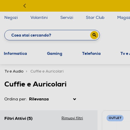
Negozi
Volantini
Servizi
Star Club
Magaz
Informatica
Gaming
Telefonia
Tv e
Tv e Audio
Cuffie e Auricolari
Cuffie e Auricolari
Ordina per:
Filtri Attivi
(5)
Rimuovi filtri
OUTLET