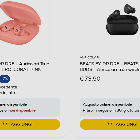
AURICOLARI
.DRE - Auricolari True
BEATS BY DR.DRE - BEATS
IT PRO-CORAL PINK
BUDS - Auricolari true wire
Opaco
€ 73,90
-7%
E
ecedente
sigliato
disponibile
disponibile
ine:
Acquisto online:
non disponibile
ozio:
Ritiro in negozio in 30' gratuito:
AGGIUNGI
AGGIUNGI