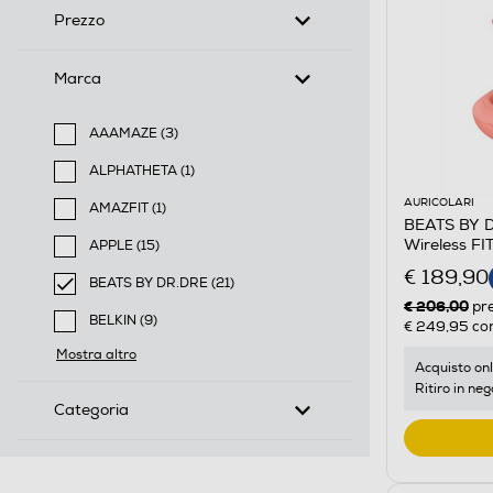
Prezzo
Marca
AAAMAZE (3)
Filtra per Marca: AAAMAZE
ALPHATHETA (1)
Filtra per Marca: ALPHATHETA
AURICOLARI
AMAZFIT (1)
BEATS BY DR
Filtra per Marca: AMAZFIT
Wireless F
APPLE (15)
Filtra per Marca: APPLE
€ 189,90
BEATS BY DR.DRE (21)
€ 206,00
selected Filtro applicato per Marca: BEATS BY DR.DR
pr
BELKIN (9)
€ 249,95
con
Filtra per Marca: BELKIN
Mostra altro
Acquisto onl
Ritiro in neg
Categoria