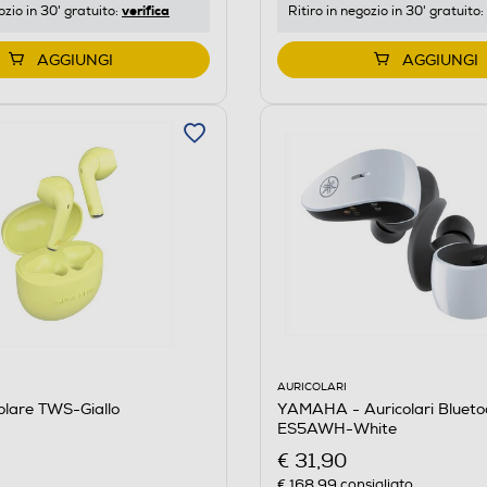
verifica
ozio in 30' gratuito:
Ritiro in negozio in 30' gratuito:
AGGIUNGI
AGGIUNGI
AURICOLARI
YAMAHA - Auricolari Bluet
olare TWS-Giallo
ES5AWH-White
€ 31,90
€ 168,99
consigliato