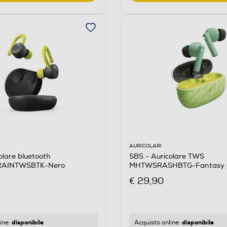
AURICOLARI
olare bluetooth
SBS - Auricolare TWS
RAINTWSBTK-Nero
MHTWSRASHBTG-Fantasy 
€ 29,90
disponibile
disponibile
ine:
Acquisto online: