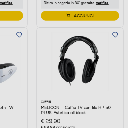
verifica
verifica
Ritiro in negozio in 30' gratuito:
AGGIUNGI
CUFFIE
ooth TW-
MELICONI - Cuffia TV con filo HP 50
PLUS-Estetica all black
€ 29,90
€ 29,99
consigliato