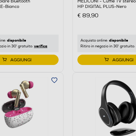
olare bluetooth
MELICONI - Cuffie TV stereo
E-Bianco
HP DIGITAL PLUS-Nero
€ 89,90
disponibile
disponibile
ine:
Acquisto online:
verifica
ozio in 30' gratuito:
Ritiro in negozio in 30' gratuito:
AGGIUNGI
AGGIUNGI