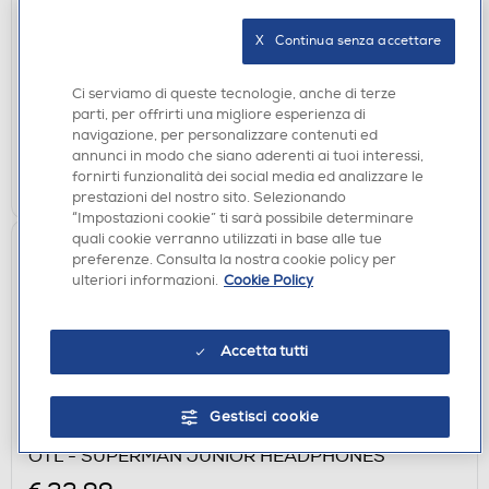
OTL - HARRY POTTER CHIBI
X   Continua senza accettare
€ 17,49
Ci serviamo di queste tecnologie, anche di terze
disponibile
Acquisto online:
parti, per offrirti una migliore esperienza di
non disponibile
Ritiro in negozio:
navigazione, per personalizzare contenuti ed
annunci in modo che siano aderenti ai tuoi interessi,
AGGIUNGI
fornirti funzionalità dei social media ed analizzare le
prestazioni del nostro sito. Selezionando
“Impostazioni cookie” ti sarà possibile determinare
quali cookie verranno utilizzati in base alle tue
preferenze. Consulta la nostra cookie policy per
ulteriori informazioni.
Cookie Policy
Accetta tutti
Gestisci cookie
CUFFIE
OTL - SUPERMAN JUNIOR HEADPHONES