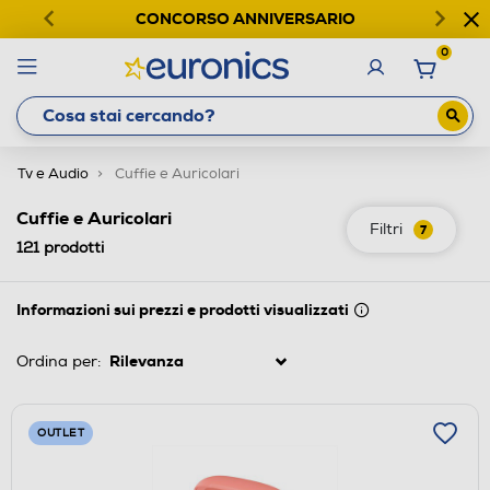
CONCORSO ANNIVERSARIO
0
Tv e Audio
Cuffie e Auricolari
Cuffie e Auricolari
Filtri
7
121
prodotti
Informazioni sui prezzi e prodotti visualizzati
Ordina per:
OUTLET