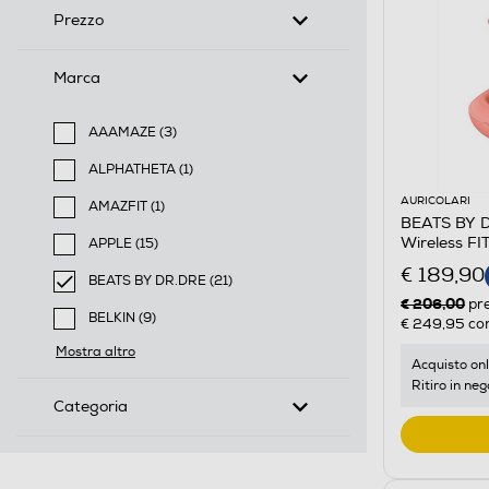
Prezzo
Marca
AAAMAZE (3)
Filtra per Marca: AAAMAZE
ALPHATHETA (1)
Filtra per Marca: ALPHATHETA
AURICOLARI
AMAZFIT (1)
BEATS BY DR
Filtra per Marca: AMAZFIT
Wireless F
APPLE (15)
Filtra per Marca: APPLE
€ 189,90
BEATS BY DR.DRE (21)
€ 206,00
selected Filtro applicato per Marca: BEATS BY DR.DR
pr
BELKIN (9)
€ 249,95
con
Filtra per Marca: BELKIN
Mostra altro
Acquisto onl
Ritiro in neg
Categoria