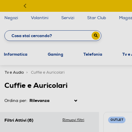
Negozi
Volantini
Servizi
Star Club
Magaz
Informatica
Gaming
Telefonia
Tv e
Tv e Audio
Cuffie e Auricolari
Cuffie e Auricolari
Ordina per:
Filtri Attivi
(6)
Rimuovi filtri
OUTLET