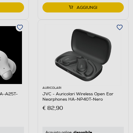
AGGIUNGI
AURICOLARI
 HA-A25T-
JVC - Auricolari Wireless Open Ear
Nearphones HA-NP40T-Nero
€ 82,90
disponibile
Acquisto online: