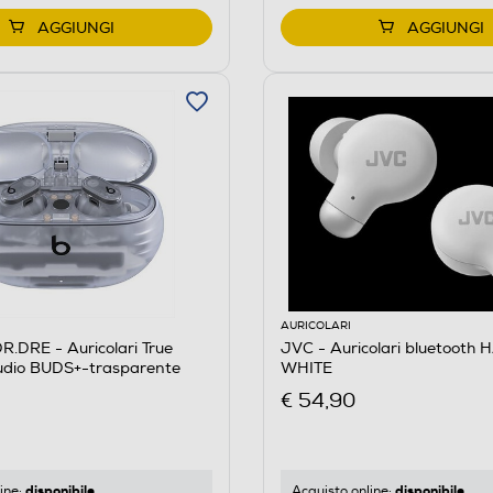
AGGIUNGI
AGGIUNGI
AURICOLARI
.DRE - Auricolari True
JVC - Auricolari bluetooth
tudio BUDS+-trasparente
WHITE
€ 54,90
disponibile
disponibile
ine:
Acquisto online: