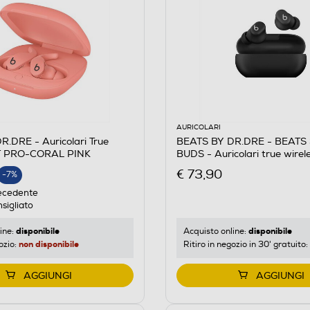
AURICOLARI
.DRE - Auricolari True
BEATS BY DR.DRE - BEATS
IT PRO-CORAL PINK
BUDS - Auricolari true wire
Opaco
€ 73,90
-7%
E
ecedente
sigliato
disponibile
disponibile
ine:
Acquisto online:
non disponibile
ozio:
Ritiro in negozio in 30' gratuito:
AGGIUNGI
AGGIUNGI