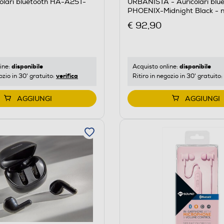
olari bluetooth HA-A25T-
URBANISTA - Auricolari blu
PHOENIX-Midnight Black - 
€ 92,90
disponibile
disponibile
ine:
Acquisto online:
verifica
ozio in 30' gratuito:
Ritiro in negozio in 30' gratuito:
AGGIUNGI
AGGIUNGI