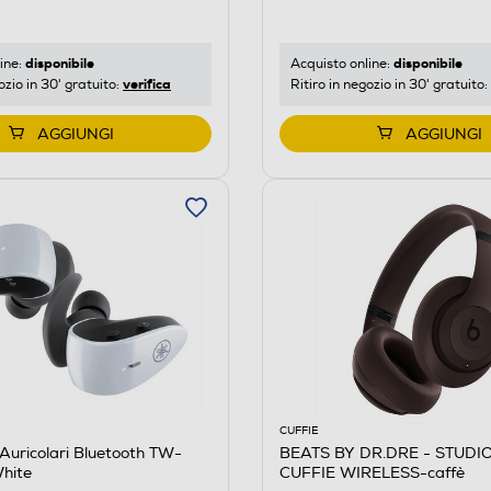
disponibile
disponibile
ine:
Acquisto online:
verifica
ozio in 30' gratuito:
Ritiro in negozio in 30' gratuito:
AGGIUNGI
AGGIUNGI
CUFFIE
uricolari Bluetooth TW-
BEATS BY DR.DRE - STUDI
hite
CUFFIE WIRELESS-caffè