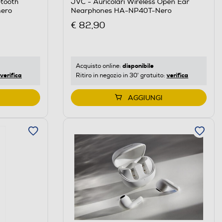
etooth
JVC - Auricolari Wireless Open Ear
nero
Nearphones HA-NP40T-Nero
€ 82,90
disponibile
Acquisto online:
verifica
verifica
Ritiro in negozio in 30' gratuito:
AGGIUNGI