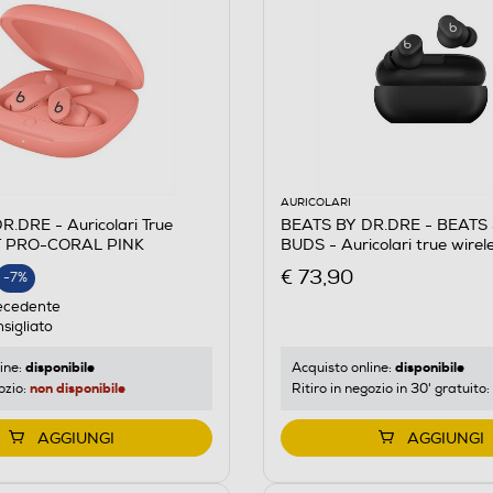
AURICOLARI
.DRE - Auricolari True
BEATS BY DR.DRE - BEATS
IT PRO-CORAL PINK
BUDS - Auricolari true wire
Opaco
€ 73,90
-7%
E
ecedente
sigliato
disponibile
disponibile
ine:
Acquisto online:
non disponibile
ozio:
Ritiro in negozio in 30' gratuito:
AGGIUNGI
AGGIUNGI