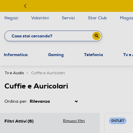
Negozi
Volantini
Servizi
Star Club
Magaz
Informatica
Gaming
Telefonia
Tv e
Tv e Audio
Cuffie e Auricolari
Cuffie e Auricolari
Ordina per:
Filtri Attivi
(6)
Rimuovi filtri
OUTLET