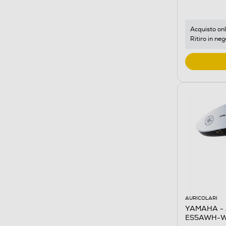
Acquisto onl
Ritiro in neg
AURICOLARI
YAMAHA - A
ES5AWH-W