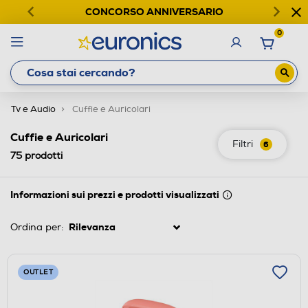
CONCORSO ANNIVERSARIO
0
Tv e Audio
Cuffie e Auricolari
Cuffie e Auricolari
Filtri
6
75
prodotti
Informazioni sui prezzi e prodotti visualizzati
Ordina per:
OUTLET