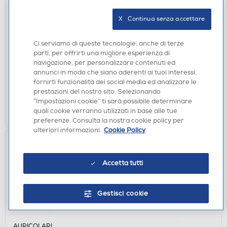
X   Continua senza accettare
CUFFIE
KARMA - Occhiali smart bluetooth GLS 18-Nero
Ci serviamo di queste tecnologie, anche di terze
€ 39,90
parti, per offrirti una migliore esperienza di
navigazione, per personalizzare contenuti ed
annunci in modo che siano aderenti ai tuoi interessi,
disponibile
Acquisto online:
fornirti funzionalità dei social media ed analizzare le
verifica
Ritiro in negozio in 30' gratuito:
prestazioni del nostro sito. Selezionando
“Impostazioni cookie” ti sarà possibile determinare
AGGIUNGI
quali cookie verranno utilizzati in base alle tue
preferenze. Consulta la nostra cookie policy per
ulteriori informazioni.
Cookie Policy
Accetta tutti
Gestisci cookie
AURICOLARI