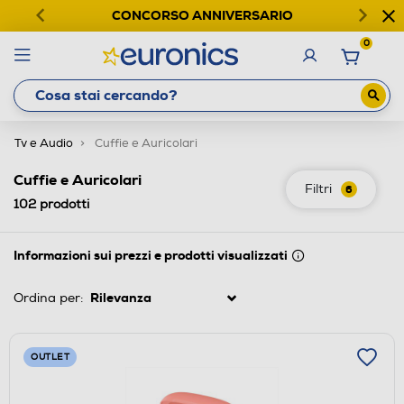
CONCORSO ANNIVERSARIO
0
Tv e Audio
Cuffie e Auricolari
Cuffie e Auricolari
Filtri
6
102
prodotti
Informazioni sui prezzi e prodotti visualizzati
Ordina per:
OUTLET