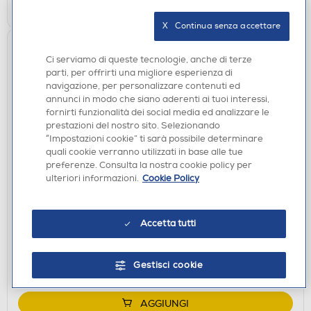
AGGIUNGI
X   Continua senza accettare
Ci serviamo di queste tecnologie, anche di terze
parti, per offrirti una migliore esperienza di
navigazione, per personalizzare contenuti ed
annunci in modo che siano aderenti ai tuoi interessi,
fornirti funzionalità dei social media ed analizzare le
prestazioni del nostro sito. Selezionando
“Impostazioni cookie” ti sarà possibile determinare
quali cookie verranno utilizzati in base alle tue
CUFFIE
preferenze. Consulta la nostra cookie policy per
XTREME - HEADPHONE WIRELESS BT VENICE-
ulteriori informazioni.
Cookie Policy
BLU NAVY
€ 21,99
Accetta tutti
€ 27,90
consigliato
disponibile
Acquisto online:
Gestisci cookie
non disponibile
Ritiro in negozio:
AGGIUNGI