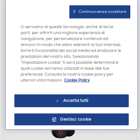
X   Continua senza accettare
AURICOLARI
CELLY - BUZ2BK - AURICOLARE TRUE WIRELESS
Ci serviamo di queste tecnologie, anche di terze
A GOCCIA-Nero
parti, per offrirti una migliore esperienza di
€ 19,90
navigazione, per personalizzare contenuti ed
annunci in modo che siano aderenti ai tuoi interessi,
fornirti funzionalità dei social media ed analizzare le
disponibile
Acquisto online:
prestazioni del nostro sito. Selezionando
verifica
Ritiro in negozio in 30' gratuito:
“Impostazioni cookie” ti sarà possibile determinare
quali cookie verranno utilizzati in base alle tue
AGGIUNGI
preferenze. Consulta la nostra cookie policy per
ulteriori informazioni.
Cookie Policy
Accetta tutti
Gestisci cookie