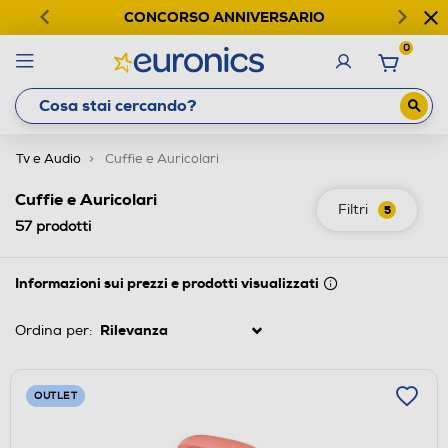
CONCORSO ANNIVERSARIO
0
Tv e Audio
Cuffie e Auricolari
Cuffie e Auricolari
Filtri
5
57
prodotti
Informazioni sui prezzi e prodotti visualizzati
Ordina per:
OUTLET