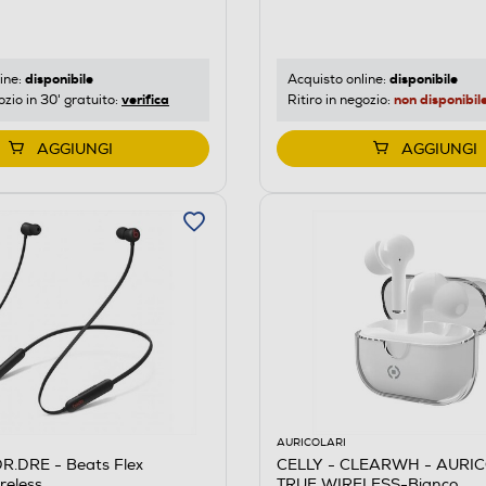
disponibile
disponibile
ine:
Acquisto online:
verifica
non disponibil
ozio in 30' gratuito:
Ritiro in negozio:
AGGIUNGI
AGGIUNGI
AURICOLARI
R.DRE - Beats Flex
CELLY - CLEARWH - AURI
ireless
TRUE WIRELESS-Bianco