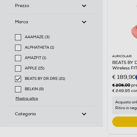
Prezzo
Marca
AAAMAZE (3)
Filtra per Marca: AAAMAZE
ALPHATHETA (1)
Filtra per Marca: ALPHATHETA
AURICOLARI
AMAZFIT (1)
BEATS BY DR
Filtra per Marca: AMAZFIT
Wireless F
APPLE (15)
Filtra per Marca: APPLE
€ 189,90
BEATS BY DR.DRE (21)
€ 206,00
selected Filtro applicato per Marca: BEATS BY DR.DR
pr
BELKIN (9)
€ 249,95
con
Filtra per Marca: BELKIN
Mostra altro
Acquisto onl
Ritiro in neg
Categoria