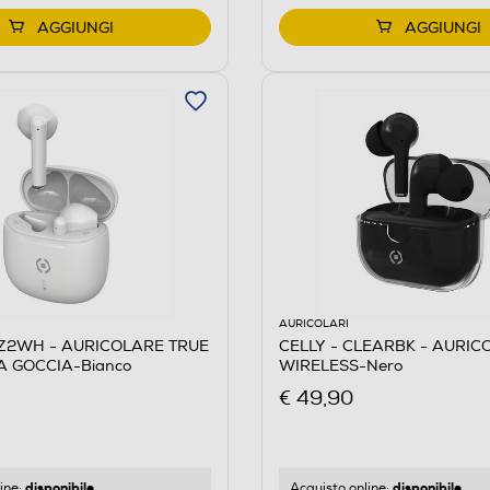
AGGIUNGI
AGGIUNGI
AURICOLARI
UZ2WH - AURICOLARE TRUE
CELLY - CLEARBK - AURIC
A GOCCIA-Bianco
WIRELESS-Nero
€ 49,90
disponibile
disponibile
ine:
Acquisto online: