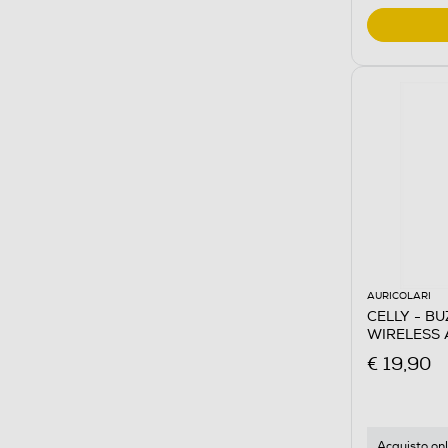
AURICOLARI
CELLY - B
WIRELESS 
€ 19,90
Acquisto onl