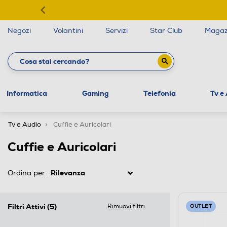
Negozi
Volantini
Servizi
Star Club
Magaz
Informatica
Gaming
Telefonia
Tv e
Tv e Audio
Cuffie e Auricolari
Cuffie e Auricolari
Ordina per:
Filtri Attivi
(5)
Rimuovi filtri
OUTLET