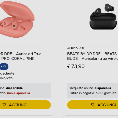
AURICOLARI
.DRE - Auricolari True
BEATS BY DR.DRE - BEATS
IT PRO-CORAL PINK
BUDS - Auricolari true wire
Opaco
€ 73,90
-7%
E
ecedente
sigliato
disponibile
disponibile
ine:
Acquisto online:
non disponibile
ozio:
Ritiro in negozio in 30' gratuito:
AGGIUNGI
AGGIUNGI