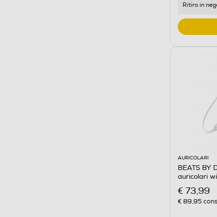
Ritiro in neg
AURICOLARI
BEATS BY D
auricolari w
€ 73,99
€ 89,95
cons