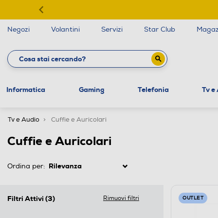
Negozi
Volantini
Servizi
Star Club
Magaz
Informatica
Gaming
Telefonia
Tv e
Tv e Audio
Cuffie e Auricolari
Cuffie e Auricolari
Ordina per:
Filtri Attivi
(3)
Rimuovi filtri
OUTLET