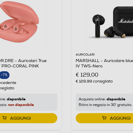
AURICOLARI
.DRE - Auricolari True
MARSHALL - Auricolare blue
IT PRO-CORAL PINK
IV TWS-Nero
€ 129,00
-7%
€ 129,99
consigliato
E
ecedente
sigliato
disponibile
disponibile
ine:
Acquisto online:
non disponibile
ozio:
Ritiro in negozio in 30' gratuito:
AGGIUNGI
AGGIUNGI