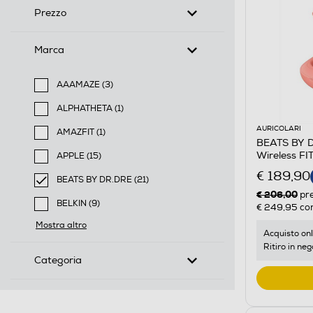
Prezzo
Marca
AAAMAZE (3)
Filtra per Marca: AAAMAZE
ALPHATHETA (1)
Filtra per Marca: ALPHATHETA
AURICOLARI
AMAZFIT (1)
BEATS BY DR
Filtra per Marca: AMAZFIT
Wireless F
APPLE (15)
Filtra per Marca: APPLE
€ 189,90
BEATS BY DR.DRE (21)
€ 206,00
selected Filtro applicato per Marca: BEATS BY DR.DR
pr
BELKIN (9)
€ 249,95
con
Filtra per Marca: BELKIN
Mostra altro
Acquisto onl
Ritiro in neg
Categoria