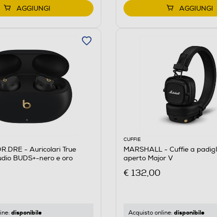
AGGIUNGI
AGGIUNGI
CUFFIE
.DRE - Auricolari True
MARSHALL - Cuffie a padigl
udio BUDS+-nero e oro
aperto Major V
€ 132,00
disponibile
disponibile
ine:
Acquisto online: