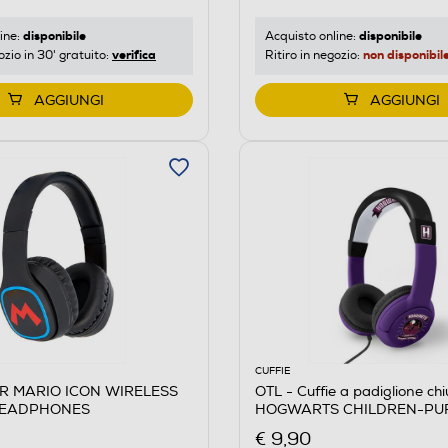
disponibile
disponibile
ine:
Acquisto online:
verifica
non disponibil
ozio in 30' gratuito:
Ritiro in negozio:
AGGIUNGI
AGGIUNGI
CUFFIE
ARIO ICON WIRELESS
OTL - Cuffie a padiglione ch
HEADPHONES
HOGWARTS CHILDREN-PU
€ 9,90