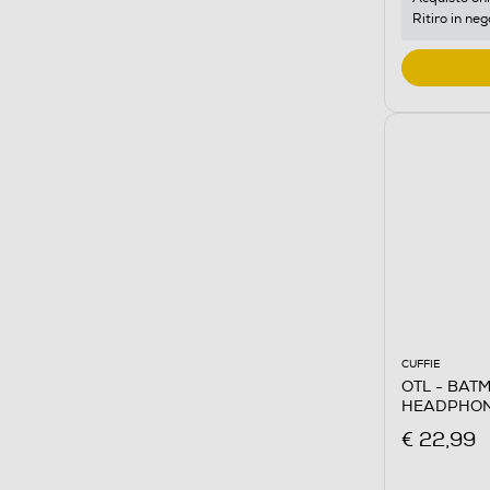
Ritiro in neg
CUFFIE
OTL - BAT
HEADPHO
€ 22,99