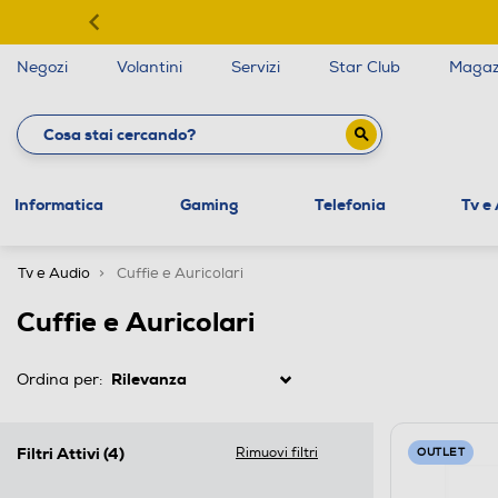
Negozi
Volantini
Servizi
Star Club
Magaz
Informatica
Gaming
Telefonia
Tv e
Tv e Audio
Cuffie e Auricolari
Cuffie e Auricolari
Ordina per:
Filtri Attivi
(4)
Rimuovi filtri
OUTLET