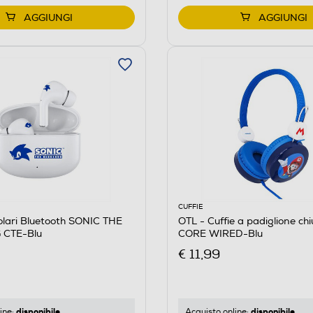
AGGIUNGI
AGGIUNGI
CUFFIE
olari Bluetooth SONIC THE
OTL - Cuffie a padiglione c
CTE-Blu
CORE WIRED-Blu
€ 11,99
disponibile
disponibile
ine:
Acquisto online: