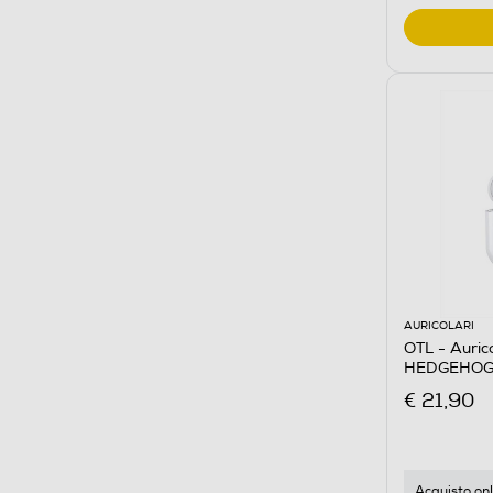
AURICOLARI
OTL - Auric
HEDGEHOG 
€ 21,90
Acquisto onl