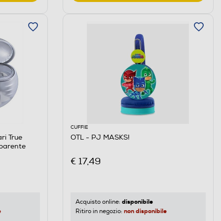
CUFFIE
ri True
OTL - PJ MASKS!
sparente
€ 17,49
disponibile
Acquisto online:
e
non disponibile
Ritiro in negozio: