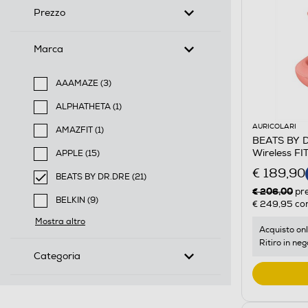
Prezzo
Marca
AAAMAZE (3)
Filtra per Marca: AAAMAZE
ALPHATHETA (1)
Filtra per Marca: ALPHATHETA
AURICOLARI
AMAZFIT (1)
BEATS BY DR
Filtra per Marca: AMAZFIT
Wireless F
APPLE (15)
Filtra per Marca: APPLE
€ 189,90
BEATS BY DR.DRE (21)
€ 206,00
selected Filtro applicato per Marca: BEATS BY DR.DR
pr
BELKIN (9)
€ 249,95
con
Filtra per Marca: BELKIN
Mostra altro
Acquisto onl
Ritiro in neg
Categoria