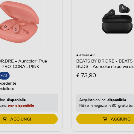
AURICOLARI
.DRE - Auricolari True
BEATS BY DR.DRE - BEATS
IT PRO-CORAL PINK
BUDS - Auricolari true wire
Opaco
€ 73,90
-7%
E
ecedente
sigliato
disponibile
disponibile
ine:
Acquisto online:
non disponibile
ozio:
Ritiro in negozio in 30' gratuito:
AGGIUNGI
AGGIUNGI