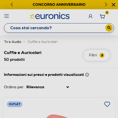
CONCORSO ANNIVERSARIO
0
Tv e Audio
Cuffie e Auricolari
Cuffie e Auricolari
Filtri
3
50
prodotti
Informazioni sui prezzi e prodotti visualizzati
Ordina per:
OUTLET