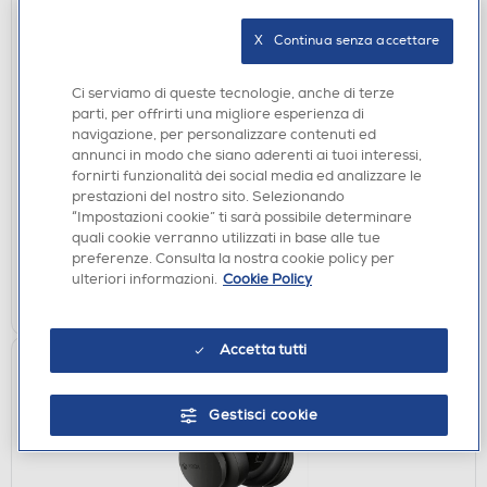
X   Continua senza accettare
AURICOLARI
Ci serviamo di queste tecnologie, anche di terze
SENNHEISER - True Wireless OPEN Auricolari
parti, per offrirti una migliore esperienza di
navigazione, per personalizzare contenuti ed
ACCENTUM TW OPEN-NERO
annunci in modo che siano aderenti ai tuoi interessi,
€ 59,90
fornirti funzionalità dei social media ed analizzare le
prestazioni del nostro sito. Selezionando
disponibile
“Impostazioni cookie” ti sarà possibile determinare
Acquisto online:
quali cookie verranno utilizzati in base alle tue
verifica
Ritiro in negozio in 30' gratuito:
preferenze. Consulta la nostra cookie policy per
ulteriori informazioni.
Cookie Policy
AGGIUNGI
Accetta tutti
Gestisci cookie