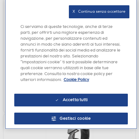
X   Continua senza accettare
Ci serviamo di queste tecnologie, anche di terze
parti, per offrirti una migliore esperienza di
navigazione, per personalizzare contenuti ed
annunci in modo che siano aderenti ai tuoi interessi,
CUFFIE
fornirti funzionalità dei social media ed analizzare le
prestazioni del nostro sito. Selezionando
JBL - QUANTUM 200-Nero
“Impostazioni cookie” ti sarà possibile determinare
€ 59,90
quali cookie verranno utilizzati in base alle tue
preferenze. Consulta la nostra cookie policy per
disponibile
ulteriori informazioni.
Cookie Policy
Acquisto online:
verifica
Ritiro in negozio in 30' gratuito:
Accetta tutti
AGGIUNGI
Gestisci cookie