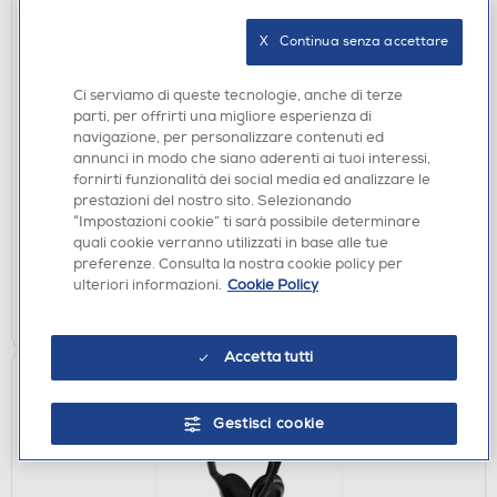
X   Continua senza accettare
Ci serviamo di queste tecnologie, anche di terze
AURICOLARI
parti, per offrirti una migliore esperienza di
FRESH'N REBEL - Auricolare bluetooth TWINS
navigazione, per personalizzare contenuti ed
CORE-BLU
annunci in modo che siano aderenti ai tuoi interessi,
€ 29,90
fornirti funzionalità dei social media ed analizzare le
prestazioni del nostro sito. Selezionando
“Impostazioni cookie” ti sarà possibile determinare
disponibile
Acquisto online:
quali cookie verranno utilizzati in base alle tue
verifica
Ritiro in negozio in 30' gratuito:
preferenze. Consulta la nostra cookie policy per
ulteriori informazioni.
Cookie Policy
AGGIUNGI
Accetta tutti
Gestisci cookie