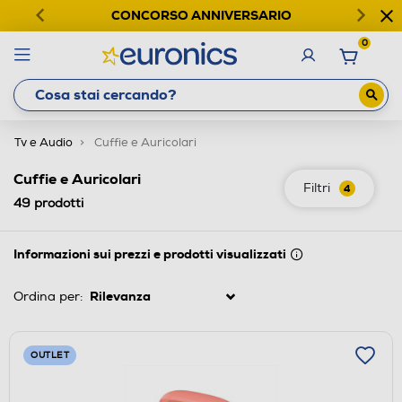
CONCORSO ANNIVERSARIO
0
Tv e Audio
Cuffie e Auricolari
Cuffie e Auricolari
Filtri
4
49
prodotti
Informazioni sui prezzi e prodotti visualizzati
Ordina per:
OUTLET