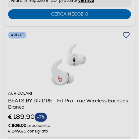
verifica
Ritiro in negozio in 30' gratuito:
CERCA NEGOZIO
OUTLET
AURICOLARI
BEATS BY DR.DRE - Fit Pro True Wireless Earbuds-
Bianco
€ 189,90
-7%
€ 206,00
precedente
€ 249,95
consigliato