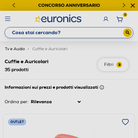
CONCORSO ANNIVERSARIO
0
Tv e Audio
Cuffie e Auricolari
Cuffie e Auricolari
Filtri
3
35
prodotti
Informazioni sui prezzi e prodotti visualizzati
Ordina per:
OUTLET