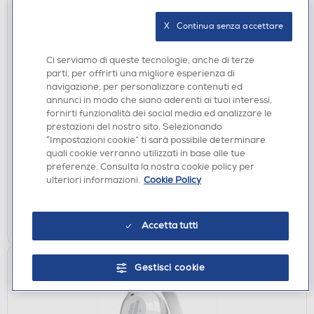
X   Continua senza accettare
Ci serviamo di queste tecnologie, anche di terze
parti, per offrirti una migliore esperienza di
navigazione, per personalizzare contenuti ed
annunci in modo che siano aderenti ai tuoi interessi,
AURICOLARI
fornirti funzionalità dei social media ed analizzare le
SBS - TEJZEARHOOXBTMAR-Effetto marmo
prestazioni del nostro sito. Selezionando
€ 44,90
“Impostazioni cookie” ti sarà possibile determinare
quali cookie verranno utilizzati in base alle tue
preferenze. Consulta la nostra cookie policy per
disponibile
Acquisto online:
ulteriori informazioni.
Cookie Policy
verifica
Ritiro in negozio in 30' gratuito:
AGGIUNGI
Accetta tutti
Gestisci cookie