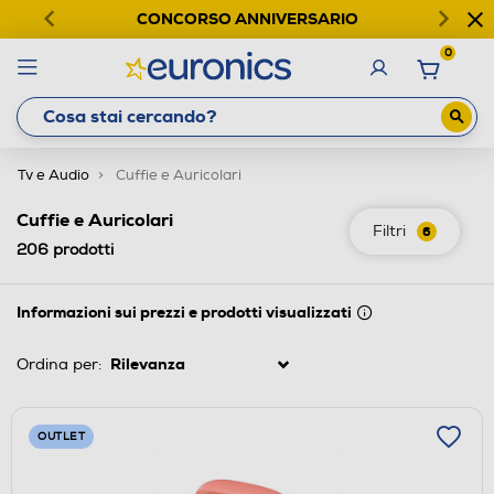
CONCORSO ANNIVERSARIO
0
Tv e Audio
Cuffie e Auricolari
Cuffie e Auricolari
Filtri
6
206
prodotti
Informazioni sui prezzi e prodotti visualizzati
Ordina per:
OUTLET