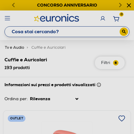
CONCORSO ANNIVERSARIO
0
Tv e Audio
Cuffie e Auricolari
Cuffie e Auricolari
Filtri
6
193
prodotti
Informazioni sui prezzi e prodotti visualizzati
Ordina per:
OUTLET