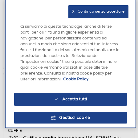
AURICOLARI
SBS - Auricolare bluetooth TEEARTWSSPIKEP-
X   Continua senza accettare
Rosa
€ 19,90
Ci serviamo di queste tecnologie, anche di terze
parti, per offrirti una migliore esperienza di
disponibile
Acquisto online:
navigazione, per personalizzare contenuti ed
verifica
annunci in modo che siano aderenti ai tuoi interessi,
Ritiro in negozio in 30' gratuito:
fornirti funzionalità dei social media ed analizzare le
prestazioni del nostro sito. Selezionando
AGGIUNGI
“Impostazioni cookie” ti sarà possibile determinare
quali cookie verranno utilizzati in base alle tue
preferenze. Consulta la nostra cookie policy per
ulteriori informazioni.
Cookie Policy
Accetta tutti
Gestisci cookie
CUFFIE
JVC - Cuffie a padiglione chiuso HA-S36W-blu