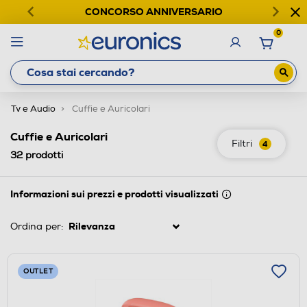
CONCORSO ANNIVERSARIO
0
Tv e Audio
Cuffie e Auricolari
Cuffie e Auricolari
Filtri
4
32
prodotti
Informazioni sui prezzi e prodotti visualizzati
Ordina per:
OUTLET