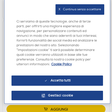
AGGIUNGI
X   Continua senza accettare
Ci serviamo di queste tecnologie, anche di terze
parti, per offrirti una migliore esperienza di
navigazione, per personalizzare contenuti ed
annunci in modo che siano aderenti ai tuoi interessi,
fornirti funzionalità dei social media ed analizzare le
prestazioni del nostro sito. Selezionando
“Impostazioni cookie” ti sarà possibile determinare
quali cookie verranno utilizzati in base alle tue
preferenze. Consulta la nostra cookie policy per
ulteriori informazioni.
Cookie Policy
AURICOLARI
JVC - Auricolari HA-FR17UC-NERO
Accetta tutti
€ 17,90
disponibile
Acquisto online:
Gestisci cookie
verifica
Ritiro in negozio in 30' gratuito:
AGGIUNGI