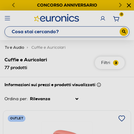
CONCORSO ANNIVERSARIO
0
Tv e Audio
Cuffie e Auricolari
Cuffie e Auricolari
Filtri
3
77
prodotti
Informazioni sui prezzi e prodotti visualizzati
Ordina per:
OUTLET