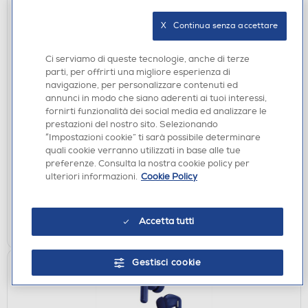
X   Continua senza accettare
Ci serviamo di queste tecnologie, anche di terze
parti, per offrirti una migliore esperienza di
navigazione, per personalizzare contenuti ed
annunci in modo che siano aderenti ai tuoi interessi,
AURICOLARI
fornirti funzionalità dei social media ed analizzare le
SAMSUNG - Galaxy Buds3-SILVER
prestazioni del nostro sito. Selezionando
“Impostazioni cookie” ti sarà possibile determinare
€ 136,00
quali cookie verranno utilizzati in base alle tue
preferenze. Consulta la nostra cookie policy per
disponibile
Acquisto online:
ulteriori informazioni.
Cookie Policy
verifica
Ritiro in negozio in 30' gratuito:
AGGIUNGI
Accetta tutti
Gestisci cookie