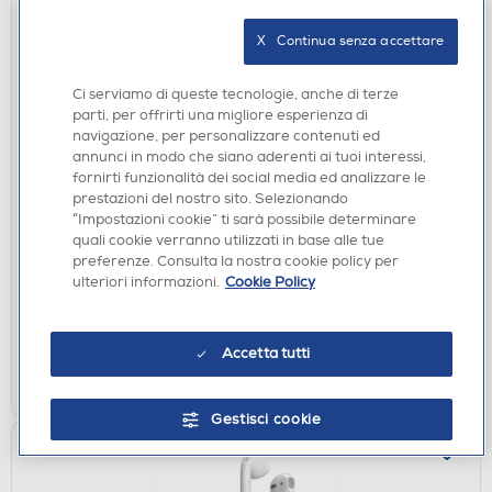
X   Continua senza accettare
Ci serviamo di queste tecnologie, anche di terze
parti, per offrirti una migliore esperienza di
navigazione, per personalizzare contenuti ed
annunci in modo che siano aderenti ai tuoi interessi,
AURICOLARI
fornirti funzionalità dei social media ed analizzare le
PANASONIC - Auricolari in-ear con cavo RP-
prestazioni del nostro sito. Selezionando
TCM115E-A-blu
“Impostazioni cookie” ti sarà possibile determinare
quali cookie verranno utilizzati in base alle tue
€ 9,90
preferenze. Consulta la nostra cookie policy per
ulteriori informazioni.
Cookie Policy
disponibile
Acquisto online:
verifica
Ritiro in negozio in 30' gratuito:
Accetta tutti
AGGIUNGI
Gestisci cookie