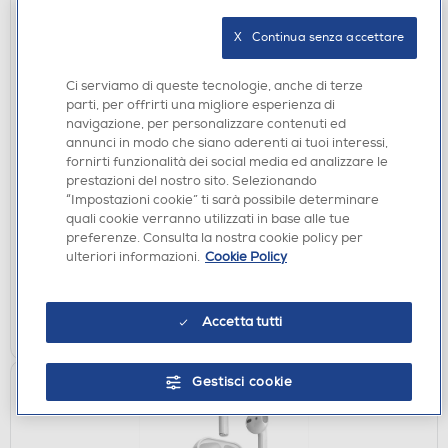
X   Continua senza accettare
Ci serviamo di queste tecnologie, anche di terze
parti, per offrirti una migliore esperienza di
navigazione, per personalizzare contenuti ed
annunci in modo che siano aderenti ai tuoi interessi,
AURICOLARI
fornirti funzionalità dei social media ed analizzare le
SBS - TEEARAIRFREETWSBTA-Verde mare
prestazioni del nostro sito. Selezionando
“Impostazioni cookie” ti sarà possibile determinare
€ 39,90
quali cookie verranno utilizzati in base alle tue
preferenze. Consulta la nostra cookie policy per
disponibile
Acquisto online:
ulteriori informazioni.
Cookie Policy
verifica
Ritiro in negozio in 30' gratuito:
AGGIUNGI
Accetta tutti
Gestisci cookie