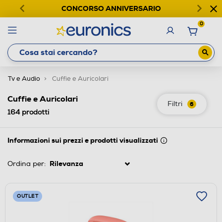
CONCORSO ANNIVERSARIO
0
Tv e Audio
Cuffie e Auricolari
Cuffie e Auricolari
Filtri
6
164
prodotti
Informazioni sui prezzi e prodotti visualizzati
Ordina per:
OUTLET