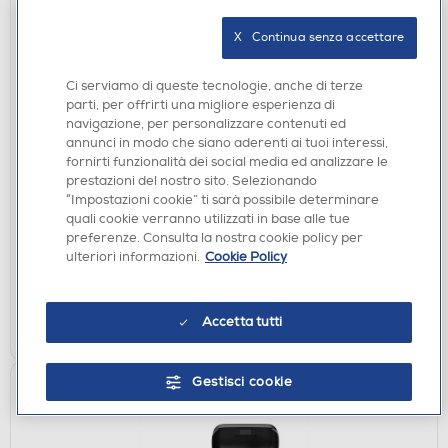
X   Continua senza accettare
Ci serviamo di queste tecnologie, anche di terze
parti, per offrirti una migliore esperienza di
navigazione, per personalizzare contenuti ed
annunci in modo che siano aderenti ai tuoi interessi,
CUFFIE
fornirti funzionalità dei social media ed analizzare le
SENNHEISER - HD400S-NERO
prestazioni del nostro sito. Selezionando
“Impostazioni cookie” ti sarà possibile determinare
€ 64,90
quali cookie verranno utilizzati in base alle tue
preferenze. Consulta la nostra cookie policy per
disponibile
Acquisto online:
ulteriori informazioni.
Cookie Policy
verifica
Ritiro in negozio in 30' gratuito:
AGGIUNGI
Accetta tutti
Gestisci cookie