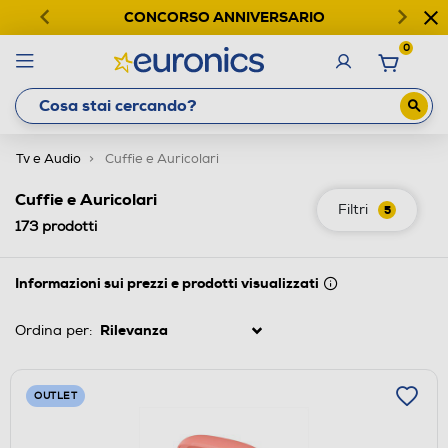
CONCORSO ANNIVERSARIO
0
Tv e Audio
Cuffie e Auricolari
Cuffie e Auricolari
Filtri
5
173
prodotti
Informazioni sui prezzi e prodotti visualizzati
Ordina per:
OUTLET