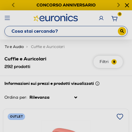
CONCORSO ANNIVERSARIO
0
Tv e Audio
Cuffie e Auricolari
Cuffie e Auricolari
Filtri
5
292
prodotti
Informazioni sui prezzi e prodotti visualizzati
Ordina per:
OUTLET