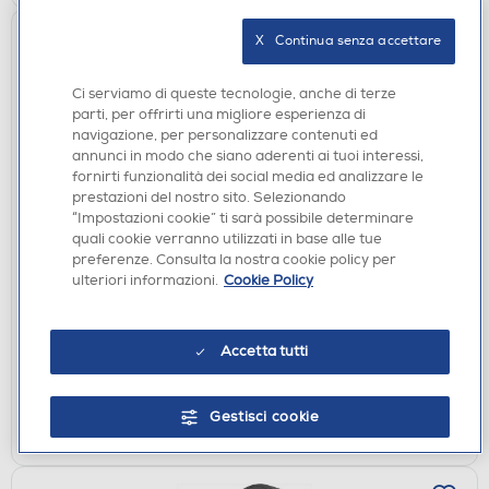
X   Continua senza accettare
Ci serviamo di queste tecnologie, anche di terze
parti, per offrirti una migliore esperienza di
navigazione, per personalizzare contenuti ed
annunci in modo che siano aderenti ai tuoi interessi,
fornirti funzionalità dei social media ed analizzare le
prestazioni del nostro sito. Selezionando
“Impostazioni cookie” ti sarà possibile determinare
CUFFIE
quali cookie verranno utilizzati in base alle tue
BEATS BY DR.DRE - STUDIO PRO CUFFIE
preferenze. Consulta la nostra cookie policy per
WIRELESS-caffè
ulteriori informazioni.
Cookie Policy
€ 297,00
disponibile
Acquisto online:
Accetta tutti
non disponibile
Ritiro in negozio:
Gestisci cookie
AGGIUNGI