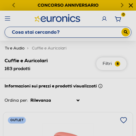
CONCORSO ANNIVERSARIO
0
Tv e Audio
Cuffie e Auricolari
Cuffie e Auricolari
Filtri
5
163
prodotti
Informazioni sui prezzi e prodotti visualizzati
Ordina per:
OUTLET