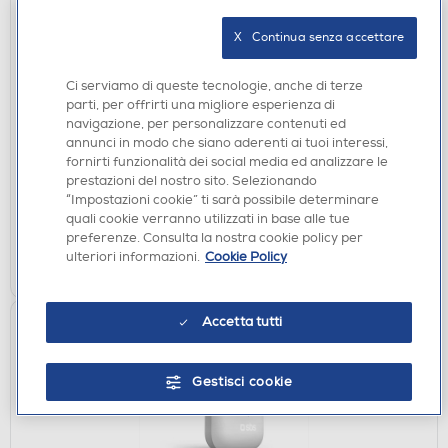
X   Continua senza accettare
Ci serviamo di queste tecnologie, anche di terze
AURICOLARI
parti, per offrirti una migliore esperienza di
SENNHEISER - CX200TW1B-Nero
navigazione, per personalizzare contenuti ed
annunci in modo che siano aderenti ai tuoi interessi,
€ 69,90
fornirti funzionalità dei social media ed analizzare le
prestazioni del nostro sito. Selezionando
disponibile
Acquisto online:
“Impostazioni cookie” ti sarà possibile determinare
verifica
Ritiro in negozio in 30' gratuito:
quali cookie verranno utilizzati in base alle tue
preferenze. Consulta la nostra cookie policy per
ulteriori informazioni.
Cookie Policy
AGGIUNGI
Accetta tutti
Gestisci cookie