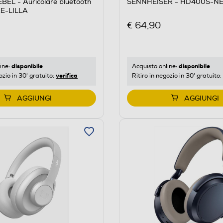
EL - Auricolare bluetooth
SENNHEISER - HD400S-N
E-LILLA
€ 64,90
disponibile
disponibile
ine:
Acquisto online:
verifica
ozio in 30' gratuito:
Ritiro in negozio in 30' gratuito:
AGGIUNGI
AGGIUNGI