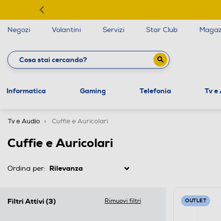
Negozi
Volantini
Servizi
Star Club
Magaz
Informatica
Gaming
Telefonia
Tv e
Tv e Audio
Cuffie e Auricolari
Cuffie e Auricolari
Ordina per:
Filtri Attivi
(3)
Rimuovi filtri
OUTLET