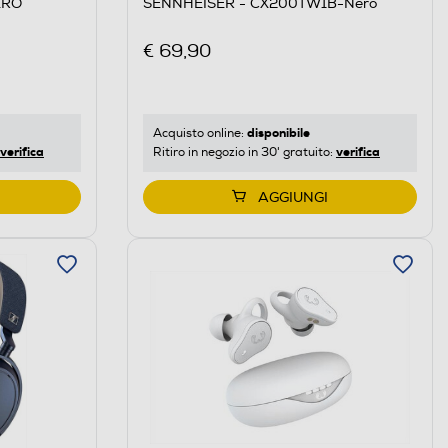
ERO
SENNHEISER - CX200TW1B-Nero
€ 69,90
disponibile
Acquisto online:
verifica
verifica
Ritiro in negozio in 30' gratuito:
AGGIUNGI