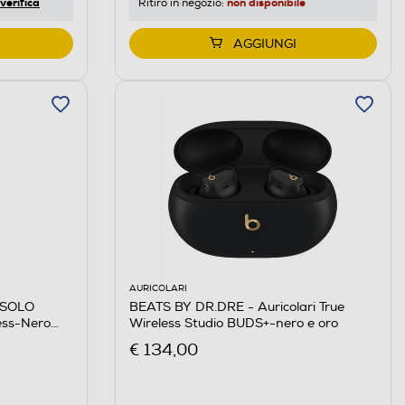
non disponibile
verifica
Ritiro in negozio:
AGGIUNGI
AURICOLARI
 SOLO
BEATS BY DR.DRE - Auricolari True
less-Nero
Wireless Studio BUDS+-nero e oro
€ 134,00