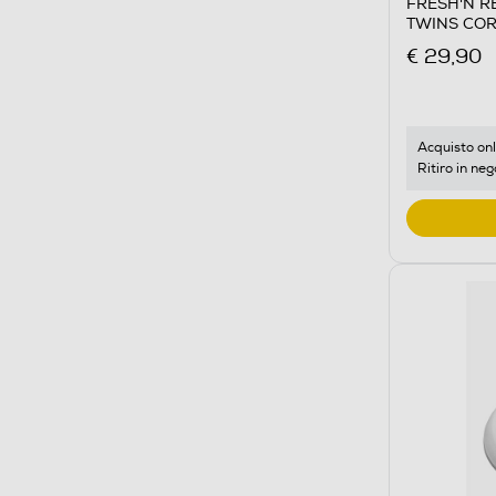
FRESH'N REB
TWINS COR
€ 29,90
Acquisto onl
Ritiro in neg