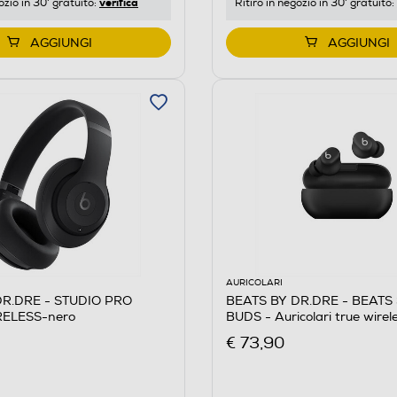
verifica
ozio in 30' gratuito:
Ritiro in negozio in 30' gratuito:
AGGIUNGI
AGGIUNGI
AURICOLARI
DR.DRE - STUDIO PRO
BEATS BY DR.DRE - BEATS
RELESS-nero
BUDS - Auricolari true wire
Opaco
€ 73,90