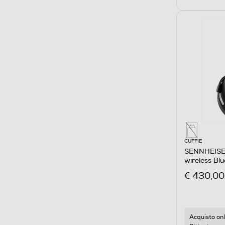
CUFFIE
SENNHEISER
wireless B
BLACK
€ 430,00
Acquisto onl