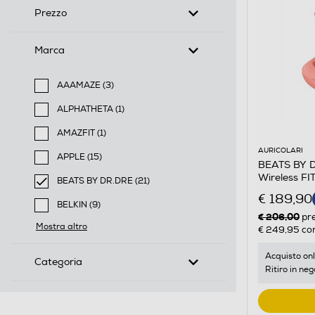
Prezzo
Marca
AAAMAZE (3)
Filtra per Marca: AAAMAZE
ALPHATHETA (1)
Filtra per Marca: ALPHATHETA
AMAZFIT (1)
Filtra per Marca: AMAZFIT
AURICOLARI
APPLE (15)
BEATS BY DR
Filtra per Marca: APPLE
Wireless F
BEATS BY DR.DRE (21)
selected Filtro applicato per Marca: BEATS BY DR.DR
€ 189,90
BELKIN (9)
€ 206,00
pr
Filtra per Marca: BELKIN
Mostra altro
€ 249,95
con
Acquisto onl
Categoria
Ritiro in neg