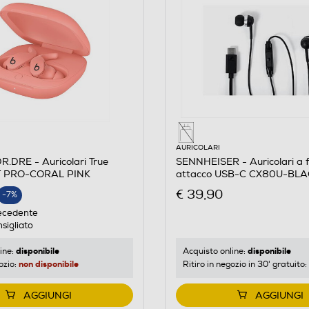
AURICOLARI
.DRE - Auricolari True
SENNHEISER - Auricolari a f
IT PRO-CORAL PINK
attacco USB-C CX80U-BL
E
€ 39,90
-7%
ecedente
sigliato
disponibile
disponibile
ine:
Acquisto online:
non disponibile
ozio:
Ritiro in negozio in 30' gratuito:
AGGIUNGI
AGGIUNGI